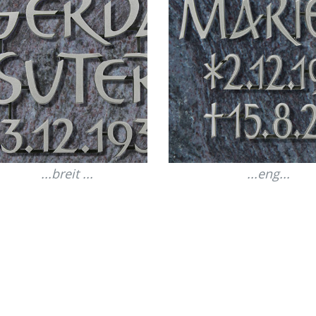
...breit ...
...eng...